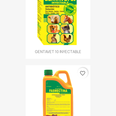
GENTAVET 10 INYECTABLE
favorite_border