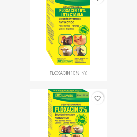
FLOXACIN 10% INY.
favorite_border