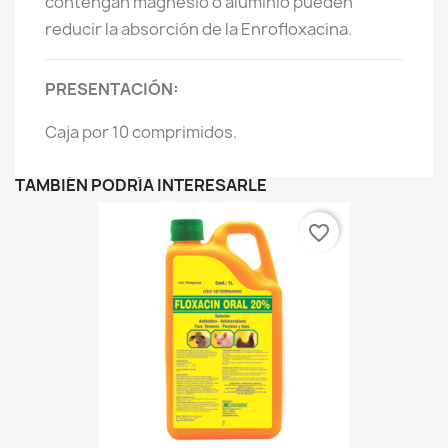
contengan magnesio o aluminio pueden
reducir la absorción de la Enrofloxacina.
PRESENTACIÓN:
Caja por 10 comprimidos.
TAMBIÉN PODRÍA INTERESARLE
favorite_border