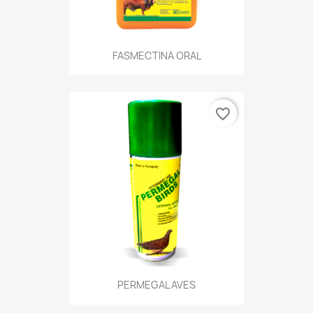
FASMECTINA ORAL
favorite_border
PERMEGAL AVES