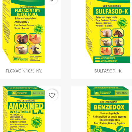
Vista rápida
Vista rápida


FLOXACIN 10% INY.
SULFASOD - K
favorite_border