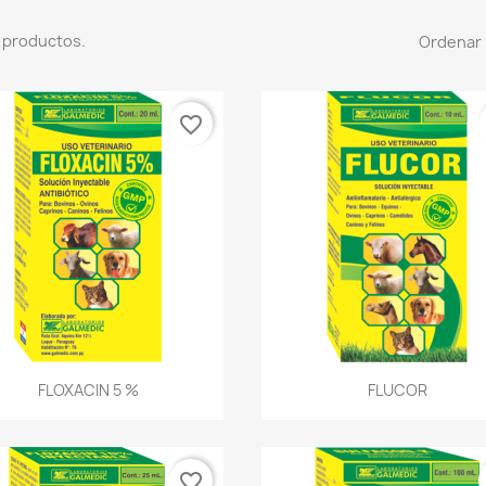
 productos.
Ordenar 
favorite_border
Vista rápida
Vista rápida


FLOXACIN 5 %
FLUCOR
favorite_border