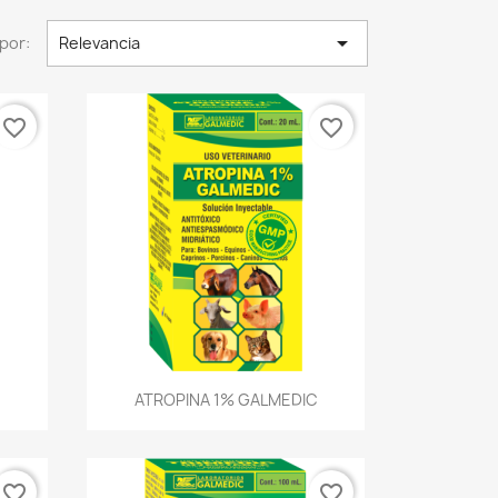

por:
Relevancia
favorite_border
favorite_border
Vista rápida

ATROPINA 1% GALMEDIC
favorite_border
favorite_border