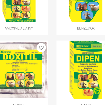
Vista rápida
Vista rápida


AMOXIMED L.A INY.
BENZEDOX
favorite_border
Vista rápida
Vista rápida

