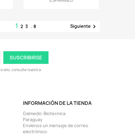
ESPIRAMED
1

Siguiente
2
3
…
8
 ello, consulte nuestra
INFORMACIÓN DE LA TIENDA
Galmedic-Biotecnica
Paraguay
Envíenos un mensaje de correo
electrónico: