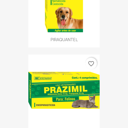
PIRAQUANTEL
favorite_border