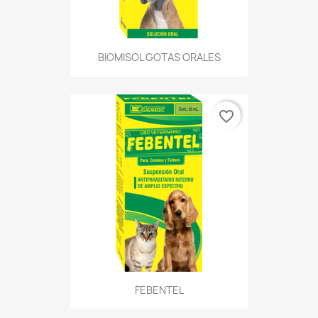
BIOMISOL GOTAS ORALES
favorite_border
FEBENTEL