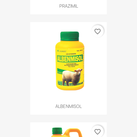
PRAZIMIL
favorite_border
ALBENMISOL
favorite_border