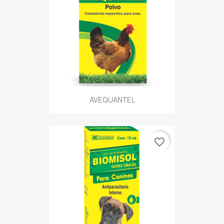
AVEQUANTEL
favorite_border