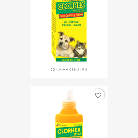
CLORHEX GOTAS
favorite_border