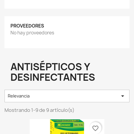
PROVEEDORES
No hay proveedores
ANTISÉPTICOS Y
DESINFECTANTES

Relevancia
Mostrando 1-9 de 9 artículo(s)
favorite_border