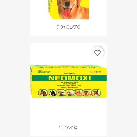
DOXICLATO
favorite_border
NEOMOXI