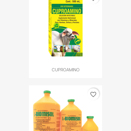
CUPROAMINO
favorite_border