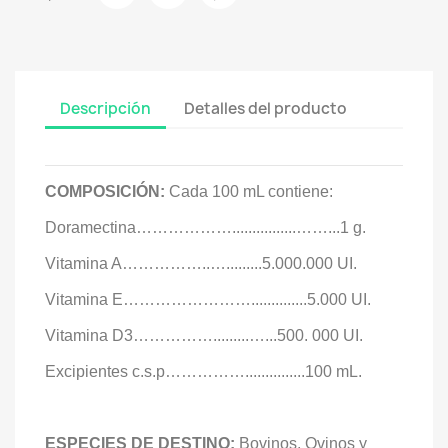
Descripción
Detalles del producto
COMPOSICIÓN:
Cada 100 mL contiene:
Doramectina………………................……...1 g.
Vitamina A……………..….........5.000.000 UI.
Vitamina E……………………..............5.000 UI.
Vitamina D3…………….........…...500. 000 UI.
Excipientes c.s.p……………...............100 mL.
ESPECIES DE DESTINO:
Bovinos, Ovinos y