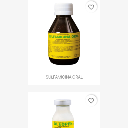
favorite_border
SULFAMICINA ORAL
favorite_border