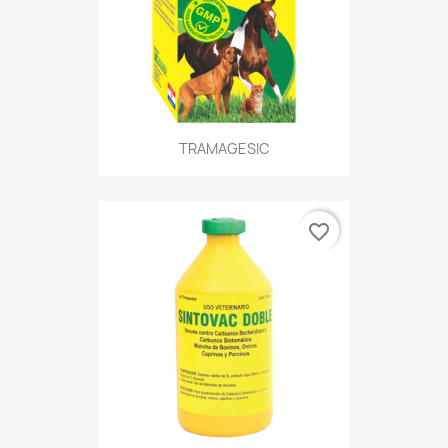
TRAMAGESIC
favorite_border