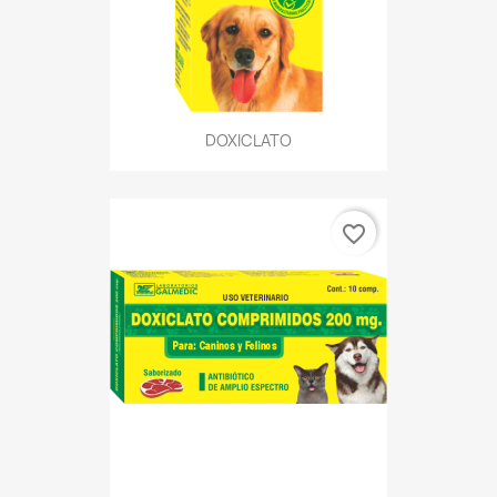
DOXICLATO
favorite_border