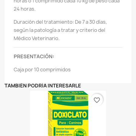
horas ó 1 comprimido cada 10 kg de peso cada
24 horas.
Duración del tratamiento: De 7 a 30 días,
según la patología a tratar y criterio del
Médico Veterinario.
PRESENTACIÓN:
Caja por 10 comprimidos
TAMBIÉN PODRÍA INTERESARLE
favorite_border