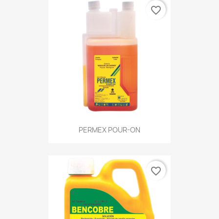
favorite_border
PERMEX POUR-ON
favorite_border