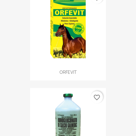
ORFEVIT
favorite_border