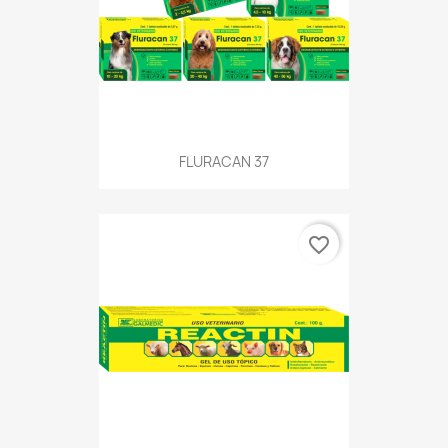
FLURACAN 37
favorite_border