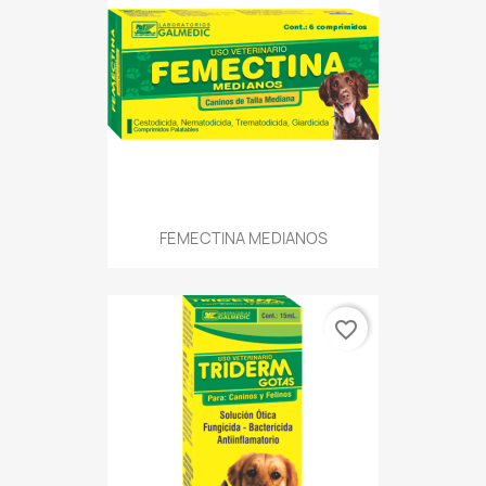
FEMECTINA MEDIANOS
favorite_border