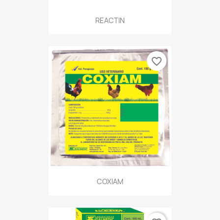
REACTIN
favorite_border
COXIAM