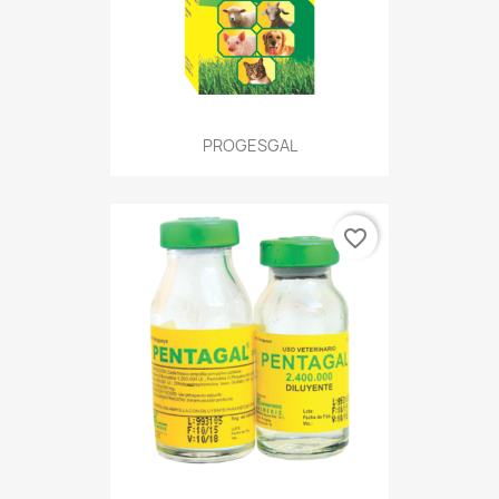
PROGESGAL
favorite_border