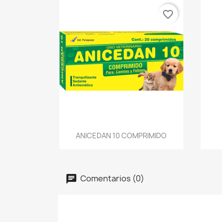
favorite_border
Vista rápida

ANICEDAN 10 COMPRIMIDO
Comentarios (0)