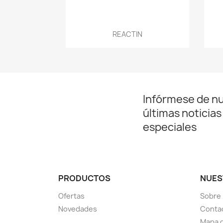
Vista rápida

REACTIN
Infórmese de n
últimas noticias
especiales
PRODUCTOS
NUES
Ofertas
Sobre
Novedades
Conta
Mapa d