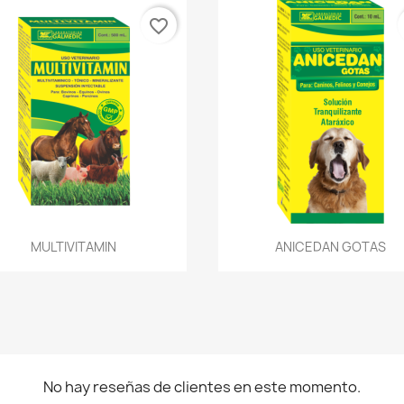
favorite_border
Vista rápida
Vista rápida


MULTIVITAMIN
ANICEDAN GOTAS
No hay reseñas de clientes en este momento.