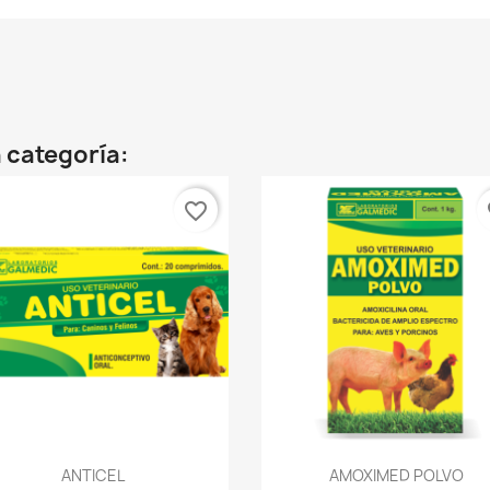
 categoría:
favorite_border
fa
Vista rápida
Vista rápida


ANTICEL
AMOXIMED POLVO