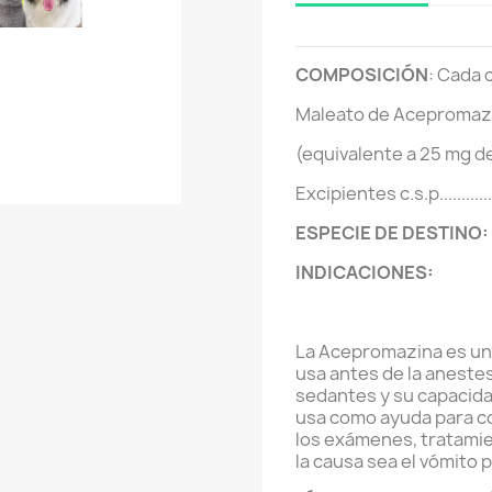
COMPOSICIÓN
: Cada 
Maleato de Acepromazina....
(equivalente a 25 mg 
Excipientes c.s.p...............
ESPECIE DE DESTINO:
INDICACIONES:
La Acepromazina es un 
usa antes de la anestes
sedantes y su capacida
usa como ayuda para c
los exámenes, tratami
la causa sea el vómito p