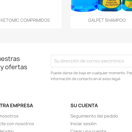
Vista rápida
Vista rápida


KETOMIC COMPRIMIDOS
GALPET SHAMPOO
uestras
 y ofertas
Puede darse de baja en cualquier momento. Para
información de contacto en el aviso legal.
TRA EMPRESA
SU CUENTA
 nosotros
Seguimiento del pedido
cte con nosotros
Iniciar sesión
el sitio
Crear una cuenta