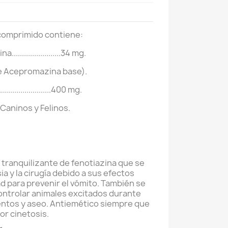
comprimido contiene:
....................34 mg.
de Acepromazina base).
......................400 mg.
Caninos y Felinos.
tranquilizante de fenotiazina que se
ia y la cirugía debido a sus efectos
d para prevenir el vómito. También se
ontrolar animales excitados durante
entos y aseo. Antiemético siempre que
or cinetosis.