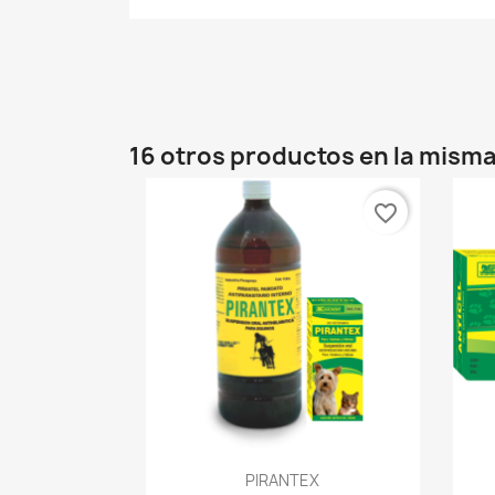
16 otros productos en la misma
favorite_border
Vista rápida

PIRANTEX